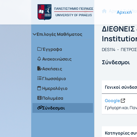
Μάθημα : Δ
Κωδικός : 
Αρχική Σελίδα
Αρχική
ΔΙΕΘΝΕΙΣ 
Επιλογές Μαθήματος
Institutio
Έγγραφα
DES114 - ΠΕΤΡΟ
Ανακοινώσεις
Σύνδεσμοι
Ασκήσεις
Γλωσσάριο
Γενικοί σύνδε
Ημερολόγιο
Πολυμέσα
Google
Γρήγορη και Πα
Σύνδεσμοι
Κατηγορίες σ