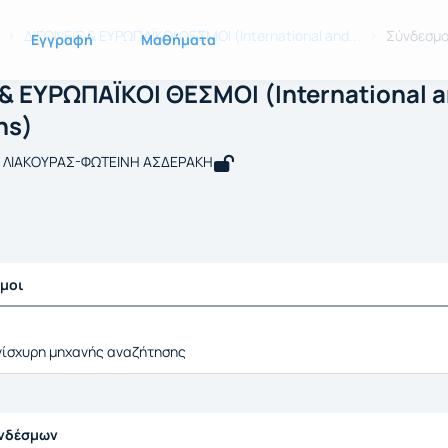
ΙΕΘΝΕΙΣ & ΕΥΡΩΠΑΪΚΟΙ ΘΕΣΜΟΙ (Interna
DES114
ΔΙΕΘΝΕΙΣ & ΕΥΡΩΠΑΪΚΟΙ ΘΕΣΜΟΙ (International and...
Σύνδεσμο
Εγγραφή
Μαθήματα
& ΕΥΡΩΠΑΪΚΟΙ ΘΕΣΜΟΙ (International 
ns)
Σ ΛΙΑΚΟΥΡΑΣ-ΦΩΤΕΙΝΗ ΑΣΔΕΡΑΚΗ
σμοι
νίσχυρη μηχανής αναζήτησης
υνδέσμων